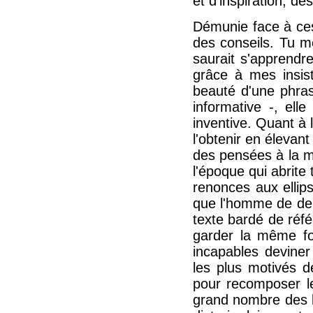
et d'inspiration, d
Démunie face à ces
des conseils. Tu me
saurait s'apprendr
grâce à mes insist
beauté d'une phrase
informative -, el
inventive. Quant à l
l'obtenir en éleva
des pensées à la mo
l'époque qui abrite
renonces aux ellip
que l'homme de dem
texte bardé de réf
garder la même fo
incapables devine
les plus motivés de
pour recomposer le 
grand nombre des l