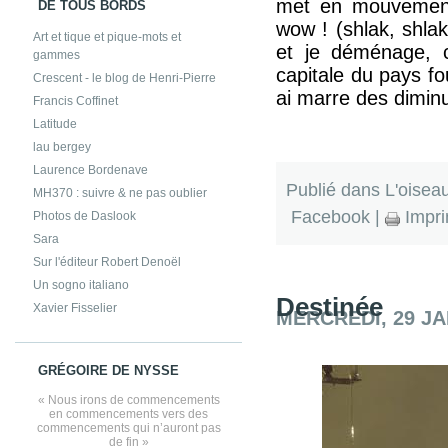
met en mouvement e
DE TOUS BORDS
wow ! (shlak, shlak
Art et tique et pique-mots et
et je déménage, 
gammes
capitale du pays fo
Crescent - le blog de Henri-Pierre
ai marre des diminu
Francis Coffinet
Latitude
lau bergey
Laurence Bordenave
Publié dans
L'oisea
MH370 : suivre & ne pas oublier
Facebook
|
Impri
Photos de Daslook
Sara
Sur l'éditeur Robert Denoël
Un sogno italiano
Destinée
Xavier Fisselier
MERCREDI, 29 JA
GRÉGOIRE DE NYSSE
« Nous irons de commencements
en commencements vers des
commencements qui n’auront pas
de fin »