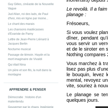
Guy Gilles, cinéaste de la Nouvelle
Le revoilà. Il a fai
Vague
planage :
Jud Allan, roi des lads, de Paul
d'Ivoi, mis en ligne par moine...
Frésoeurs,
Le chant des marais
Les chansons madécasses
Si vous voulez plan
d'Evariste de Parny
dîner, pendant qu'
Lettre de Jean-Pierre Liénard à
vous servir un verr
Jacques Bertin
et de le siroter en
Nocturne musical
Nothing compares 2
Passage de témoin. Haydn et la
mort imaginaire de Vivaldi
Vous marchez à trav
Qui était Nina
lisez pas plus d'un
Un père et son fils, la nuit dans la
le bouquin, levez 
montagne
mental, revoyez un 
vite, souriez à nou
APPRENDRE & PENSER
Le planage se ter
Démocratie : histoire d'un
quelques jours.
malentendu
Gouverner par le chaos. Ingénierie