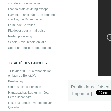
sociale et mondialisation
I can tolerate anything except...
L'aventure ambigüe d'une certaine
créolité, par Rafael Lucas
Le mur de Bruxelles
Plaidoyer pour la mal-baise
Redemption song
Schola Nova, l'école en latin
Soeur hardeuse et soeur putain
BEAUTÉ DES LANGUES
11 février 2013 : La renonciation
en latin de Benoît XVI
Brezhoneg
Publié dans
L'oisea
CirLaLu : causer en latin
Hanaqpachap kusikunin - Jean
Imprimer
|
|
Perez Bocanegra
Ithkuil, la langue inventée de John
Quijada