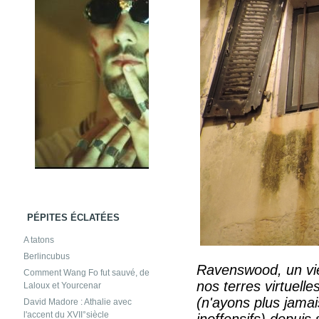
PÉPITES ÉCLATÉES
A tatons
Berlincubus
Ravenswood, un vie
Comment Wang Fo fut sauvé, de
nos terres virtuel
Laloux et Yourcenar
(n'ayons plus jamai
David Madore : Athalie avec
l'accent du XVII°siècle
inoffensifs) depui