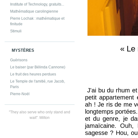
Institute of Technology, gratuits...
Mathématique carolingienne
Pierre Lochak : mathématique et
finitude
Stimuli
« Le 
MYSTÈRES
Guérisons
Le baiser (par Bélinda Cannone)
Le fruit des heures perdues
Le Temple de l'amitié, rue Jacob,
Paris
J'ai bu du rhum et 
Pierre-Noël
petit appartement e
ah ! Je ris de me vo
longtemps portées.
"They also serve who only stand and
et du genre, je d
wait". Milton
jamaïcaine. Ouh, 
sagesse ? Hou, ouh