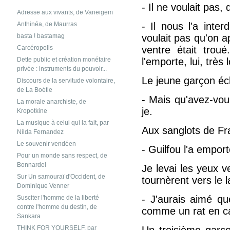
- Il ne voulait pas, 
Adresse aux vivants, de Vaneigem
- Il nous l'a interd
Anthinéa, de Maurras
voulait pas qu'on ap
basta ! bastamag
ventre était troué
Carcéropolis
l'emporte, lui, très 
Dette public et création monétaire
privée : instruments du pouvoir...
Le jeune garçon éc
Discours de la servitude volontaire,
de La Boétie
- Mais qu'avez-vous
La morale anarchiste, de
je.
Kropotkine
La musique à celui qui la fait, par
Aux sanglots de Fr
Nilda Fernandez
Le souvenir vendéen
- Guilfou l'a emport
Pour un monde sans respect, de
Bonnardel
Je levai les yeux 
Sur Un samouraï d'Occident, de
tournèrent vers le l
Dominique Venner
- J'aurais aimé q
Susciter l'homme de la liberté
contre l'homme du destin, de
comme un rat en ca
Sankara
Un troisième garço
THINK FOR YOURSELF, par