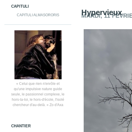
CAPITULI
Hypervieux
MARDI, 11 FÉVRI
CAPITULI ALMASORORIS
« Celui que rien n'enrôle et
qu'une impulsive nature guide
seule, le passionnel complexe, le
hors-la-loi, le hors-d'école, l'isolé
chercheur d'au-delà. » Zo d'Axa
CHANTIER