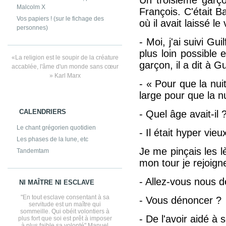
Malcolm X
François. C'était Ba
Vos papiers ! (sur le fichage des
où il avait laissé l
personnes)
- Moi, j'ai suivi Gu
plus loin possible 
«La religion est le soupir de la créature
garçon, il a dit à G
accablée, l'âme d'un monde sans cœur
» Karl Marx
- « Pour que la nui
large pour que la nu
CALENDRIERS
- Quel âge avait-il
Le chant grégorien quotidien
- Il était hyper vie
Les phases de la lune, etc
Je me pinçais les l
Tandemtam
mon tour je rejoign
- Allez-vous nous
NI MAÎTRE NI ESCLAVE
"En tout esclave consentant à sa
- Vous dénoncer ?
servitude est un maître qui
sommeille. Qui obéit volontiers à
- De l'avoir aidé à 
plus fort que soi est prêt à imposer
à plus faible sa volonté" Manuel