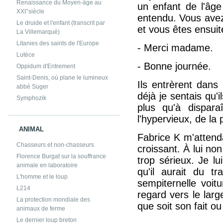
Renaissance du Moyen-âge au
un enfant de l'âge 
XXI°siècle
entendu. Vous avez 
Le druide et l'enfant (transcrit par
et vous êtes ensuit
La Villemarqué)
Litanies des saints de l'Europe
- Merci madame.
Lutèce
- Bonne journée.
Oppidum d'Entrement
Saint-Denis, où plane le lumineux
Ils entrèrent dans
abbé Suger
déjà je sentais qu'i
Symphozik
plus qu'à dispara
l'hypervieux, de la
ANIMAL
Fabrice K m'attend
Chasseurs et non-chasseurs
croissant. À lui non 
Florence Burgat sur la souffrance
trop sérieux. Je lu
animale en laboratoire
qu'il aurait du t
L'homme et le loup
sempiternelle voitu
L214
regard vers le larg
La protection mondiale des
que soit son fait ou
animaux de ferme
Le dernier loup breton