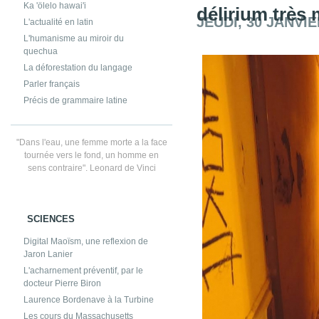
Ka 'ölelo hawai'i
délirium très
JEUDI, 30 JANVIE
L'actualité en latin
L'humanisme au miroir du
quechua
La déforestation du langage
Parler français
Précis de grammaire latine
"Dans l'eau, une femme morte a la face
tournée vers le fond, un homme en
sens contraire". Leonard de Vinci
SCIENCES
Digital Maoïsm, une reflexion de
Jaron Lanier
L'acharnement préventif, par le
docteur Pierre Biron
Laurence Bordenave à la Turbine
Les cours du Massachusetts