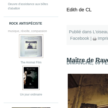
Oeuvre d'assistance aux bêtes
d'abattoir
Edith de CL
ROCK ANTISPÉCISTE
Publié dans
L'oisea
musique, révolte, compassion
Facebook
|
Impri
Maître de Ra
DIMANCHE, 09 FÉ
The Animal Film
Un jour ordinaire