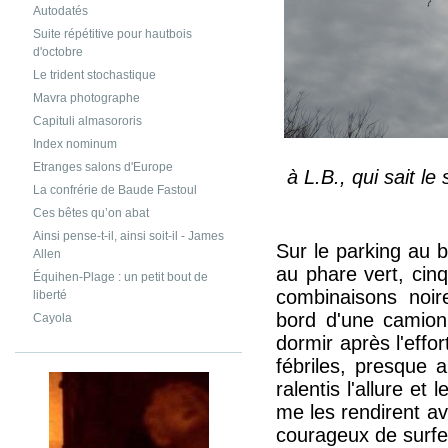
Autodatés
Suite répétitive pour hautbois
d'octobre
Le trident stochastique
Mavra photographe
Capituli almasororis
Index nominum
Etranges salons d'Europe
à L.B., qui sait l
La confrérie de Baude Fastoul
Ces bêtes qu’on abat
Ainsi pense-t-il, ainsi soit-il - James
Sur le parking au b
Allen
au phare vert, cin
Équihen-Plage : un petit bout de
combinaisons noir
liberté
bord d'une camion
Cayola
dormir après l'effor
fébriles, presque
ralentis l'allure et
me les rendirent av
courageux de surfer