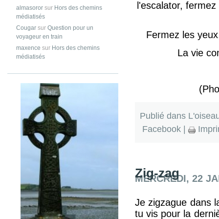
l'escalator, fermez
almasoror
sur
Hors des chemins
médiatisés
Cougar
sur
Question pour un
Fermez les yeux,
voyageur en train
maxence
sur
Hors des chemins
La vie co
médiatisés
(Pho
Publié dans
L'oisea
Facebook
|
Impri
Zig-zag
MERCREDI, 22 JA
Je zigzague dans la 
tu vis pour la derni