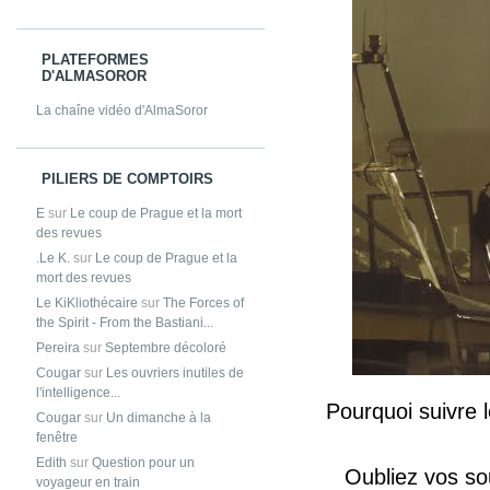
PLATEFORMES
D'ALMASOROR
La chaîne vidéo d'AlmaSoror
PILIERS DE COMPTOIRS
E
sur
Le coup de Prague et la mort
des revues
.Le K.
sur
Le coup de Prague et la
mort des revues
Le KiKliothécaire
sur
The Forces of
the Spirit - From the Bastiani...
Pereira
sur
Septembre décoloré
Cougar
sur
Les ouvriers inutiles de
l'intelligence...
Pourquoi suivre l
Cougar
sur
Un dimanche à la
fenêtre
Edith
sur
Question pour un
Oubliez vos so
voyageur en train