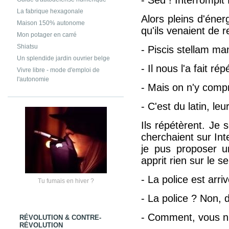
La fabrique hexagonale
Alors pleins d'éne
Maison 150% autonome
qu'ils venaient de
Mon potager en carré
Shiatsu
- Piscis stellam ma
Un splendide jardin ouvrier belge
- Il nous l'a fait ré
Vivre libre - mode d'emploi de
l'autonomie
- Mais on n'y compr
- C'est du latin, leu
Ils répétèrent. Je
cherchaient sur Int
je pus proposer u
apprit rien sur le
- La police est arr
Tu fumais en hiver ?
- La police ? Non, d
- Comment, vous n'
RÉVOLUTION & CONTRE-
RÉVOLUTION