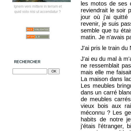
les motos de ses c
Ignem veni mittere in terram et
reviendrait le soir
quid volo nisi ut accendatur ?
jour où j'ai quitté
revenir, je suis pa
semble que tu étai
matin. Je n'avais p
J'ai pris le train du
J'ai eu du mal à m'
RECHERCHER
ne ressemblait pas 
mais elle me faisai
La maison dans laqu
Les meubles bringue
dans un carré blanc
de meubles carrés
vieux bois aux ra
méconnu ? Les gens
habits de notre je
j'étais l'étranger,