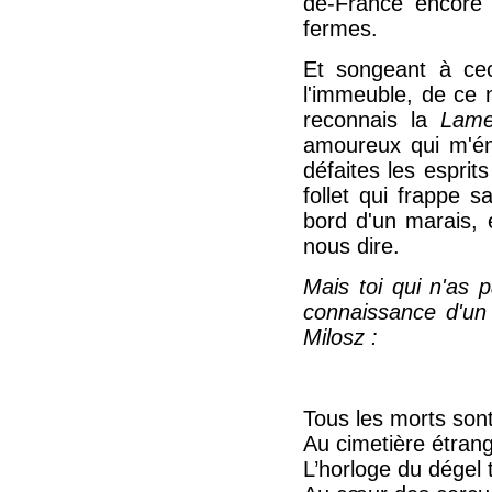
de-France encore i
fermes.
Et songeant à cec
l'immeuble, de ce n
reconnais la
Lame
amoureux qui m'éme
défaites les esprit
follet qui frappe s
bord d'un marais, e
nous dire.
Mais toi qui n'as 
connaissance d'un
Milosz :
Tous les morts sont 
Au cimetière étran
L’horloge du dégel t