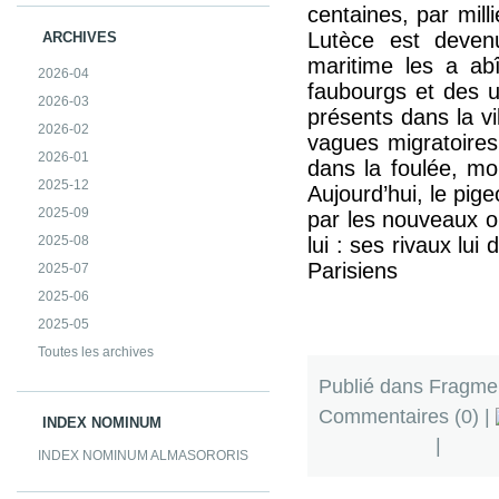
centaines, par mill
Lutèce est devenu
ARCHIVES
maritime les a abî
2026-04
faubourgs et des us
2026-03
présents dans la vi
2026-02
vagues migratoires.
2026-01
dans la foulée, mo
2025-12
Aujourd’hui, le pige
2025-09
par les nouveaux ois
2025-08
lui : ses rivaux lui
Parisiens
2025-07
2025-06
2025-05
Toutes les archives
Publié dans
Fragme
Commentaires (0)
|
INDEX NOMINUM
|
INDEX NOMINUM ALMASORORIS