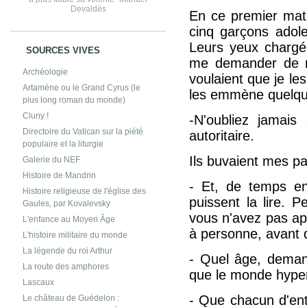
Devaldès
En ce premier mati
cinq garçons adol
Leurs yeux chargés
SOURCES VIVES
me demander de ne
Archéologie
voulaient que je les
Artamène ou le Grand Cyrus (le
les emmène quelqu
plus long roman du monde)
Cluny !
-N'oubliez jamais
Directoire du Vatican sur la piété
autoritaire.
populaire et la liturgie
Ils buvaient mes pa
Galerie du NEF
Histoire de Mandrin
- Et, de temps en
Histoire religieuse de l'église des
puissent la lire. P
Gaules, par Kovalevsky
vous n'avez pas app
L'enfance au Moyen Âge
à personne, avant d
L'histoire militaire du monde
La légende du roi Arthur
- Quel âge, deman
La route des amphores
que le monde hyper
Lascaux
- Que chacun d'entr
Le château de Guédelon :