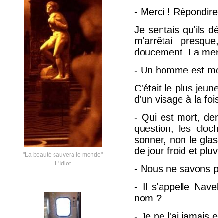
- Merci ! Répondire
Je sentais qu'ils d
m'arrêtai presqu
doucement. La mer n
- Un homme est mor
C'était le plus jeun
d'un visage à la fois
- Qui est mort, d
question, les clo
sonner, non le gla
de jour froid et plu
"La beauté sauvera le monde"
L'Idiot
- Nous ne savons pa
- Il s'appelle Nav
nom ?
- Je ne l'ai jamais