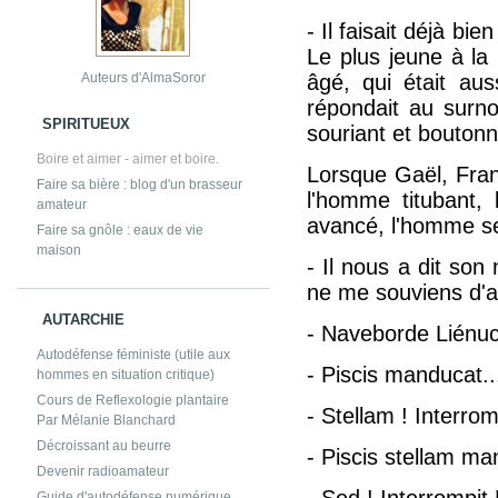
- Il faisait déjà bie
Le plus jeune à la b
âgé, qui était au
Auteurs d'AlmaSoror
répondait au surn
SPIRITUEUX
souriant et boutonn
Boire et aimer - aimer et boire.
Lorsque Gaël, Franç
Faire sa bière : blog d'un brasseur
l'homme titubant, 
amateur
avancé, l'homme se 
Faire sa gnôle : eaux de vie
maison
- Il nous a dit son
ne me souviens d'
AUTARCHIE
- Naveborde Liénucor
Autodéfense féministe (utile aux
- Piscis manducat..
hommes en situation critique)
Cours de Reflexologie plantaire
- Stellam ! Interrom
Par Mélanie Blanchard
Décroissant au beurre
- Piscis stellam ma
Devenir radioamateur
- Sed ! Interrompit
Guide d'autodéfense numérique