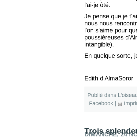
l'ai-je ôté.
Je pense que je t'
nous nous rencontri
l'on s'aime pour que
poussiéreuses d'Al
intangible).
En quelque sorte, je
Edith d'AlmaSoror
Publié dans
L'oisea
Facebook
|
Impri
Trois splende
DIMANCHE, 24 N