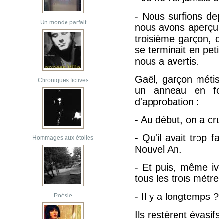
- Nous surfions de
Un monde parfait
nous avons aperçu 
troisième garçon, 
se terminait en peti
nous a avertis.
Gaël, garçon métis 
Chroniques fictives
un anneau en fo
d'approbation :
- Au début, on a cru q
- Qu'il avait trop f
Hommages aux étoiles
Nouvel An.
- Et puis, même iv
tous les trois mètr
- Il y a longtemps 
Poésie
Ils restèrent évasifs