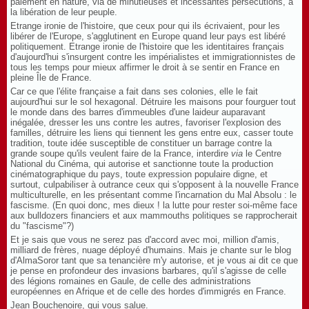
paiement en nature, via de minutieuses et incessantes persécutions, à
la libération de leur peuple.
Etrange ironie de l'histoire, que ceux pour qui ils écrivaient, pour les
libérer de l'Europe, s'agglutinent en Europe quand leur pays est libéré
politiquement. Etrange ironie de l'histoire que les identitaires français
d'aujourd'hui s'insurgent contre les impérialistes et immigrationnistes de
tous les temps pour mieux affirmer le droit à se sentir en France en
pleine Île de France.
Car ce que l'élite française a fait dans ses colonies, elle le fait
aujourd'hui sur le sol hexagonal. Détruire les maisons pour fourguer tout
le monde dans des barres d'immeubles d'une laideur auparavant
inégalée, dresser les uns contre les autres, favoriser l'explosion des
familles, détruire les liens qui tiennent les gens entre eux, casser toute
tradition, toute idée susceptible de constituer un barrage contre la
grande soupe qu'ils veulent faire de la France, interdire
via
le Centre
National du Cinéma, qui autorise et sanctionne toute la production
cinématographique du pays, toute expression populaire digne, et
surtout, culpabiliser à outrance ceux qui s'opposent à la nouvelle France
multiculturelle, en les présentant comme l'incarnation du Mal Absolu : le
fascisme. (En quoi donc, mes dieux ! la lutte pour rester soi-même face
aux bulldozers financiers et aux mammouths politiques se rapprocherait
du "fascisme"?)
Et je sais que vous ne serez pas d'accord avec moi, million d'amis,
milliard de frères, nuage déployé d'humains. Mais je chante sur le blog
d'AlmaSoror tant que sa tenancière m'y autorise, et je vous ai dit ce que
je pense en profondeur des invasions barbares, qu'il s'agisse de celle
des légions romaines en Gaule, de celle des administrations
européennes en Afrique et de celle des hordes d'immigrés en France.
Jean Bouchenoire, qui vous salue.