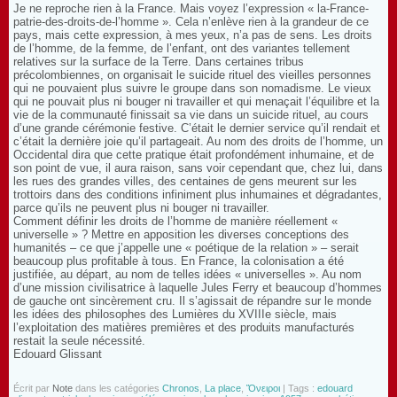
Je ne reproche rien à la France. Mais voyez l’expression « la-France-
patrie-des-droits-de-l’homme ». Cela n’enlève rien à la grandeur de ce
pays, mais cette expression, à mes yeux, n’a pas de sens. Les droits
de l’homme, de la femme, de l’enfant, ont des variantes tellement
relatives sur la surface de la Terre. Dans certaines tribus
précolombiennes, on organisait le suicide rituel des vieilles personnes
qui ne pouvaient plus suivre le groupe dans son nomadisme. Le vieux
qui ne pouvait plus ni bouger ni travailler et qui menaçait l’équilibre et la
vie de la communauté finissait sa vie dans un suicide rituel, au cours
d’une grande cérémonie festive. C’était le dernier service qu’il rendait et
c’était la dernière joie qu’il partageait. Au nom des droits de l’homme, un
Occidental dira que cette pratique était profondément inhumaine, et de
son point de vue, il aura raison, sans voir cependant que, chez lui, dans
les rues des grandes villes, des centaines de gens meurent sur les
trottoirs dans des conditions infiniment plus inhumaines et dégradantes,
parce qu’ils ne peuvent plus ni bouger ni travailler.
Comment définir les droits de l’homme de manière réellement «
universelle » ? Mettre en apposition les diverses conceptions des
humanités – ce que j’appelle une « poétique de la relation » – serait
beaucoup plus profitable à tous. En France, la colonisation a été
justifiée, au départ, au nom de telles idées « universelles ». Au nom
d’une mission civilisatrice à laquelle Jules Ferry et beaucoup d’hommes
de gauche ont sincèrement cru. Il s’agissait de répandre sur le monde
les idées des philosophes des Lumières du XVIIIe siècle, mais
l’exploitation des matières premières et des produits manufacturés
restait la seule nécessité.
Edouard Glissant
Écrit par
Note
dans les catégories
Chronos
,
La place
,
Ὄνειροι
| Tags :
edouard