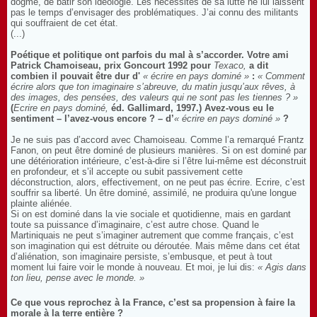
dogme, de bâtir son idéologie. Les nécessités de sa lutte ne lui laissent
pas le temps d’envisager des problématiques. J’ai connu des militants
qui souffraient de cet état.
(...)
Poétique et politique ont parfois du mal à s’accorder. Votre ami
Patrick Chamoiseau, prix Goncourt 1992 pour
Texaco,
a dit
combien il pouvait être dur d'
« écrire en pays dominé »
:
« Comment
écrire alors que ton imaginaire s’abreuve, du matin jusqu’aux rêves, à
des images, des pensées, des valeurs qui ne sont pas les tiennes ? »
(
Ecrire en pays dominé,
éd. Gallimard, 1997.) Avez-vous eu le
sentiment – l’avez-vous encore ? – d’
« écrire en pays dominé »
?
Je ne suis pas d’accord avec Chamoiseau. Comme l’a remarqué Frantz
Fanon, on peut être dominé de plusieurs manières. Si on est dominé par
une détérioration intérieure, c’est-à-dire si l’être lui-même est déconstruit
en profondeur, et s’il accepte ou subit passivement cette
déconstruction, alors, effectivement, on ne peut pas écrire. Ecrire, c’est
souffrir sa liberté. Un être dominé, assimilé, ne produira qu'une longue
plainte aliénée.
Si on est dominé dans la vie sociale et quotidienne, mais en gardant
toute sa puissance d’imaginaire, c’est autre chose. Quand le
Martiniquais ne peut s’imaginer autrement que comme français, c’est
son imagination qui est détruite ou déroutée. Mais même dans cet état
d’aliénation, son imaginaire persiste, s’embusque, et peut à tout
moment lui faire voir le monde à nouveau. Et moi, je lui dis:
« Agis dans
ton lieu, pense avec le monde. »
Ce que vous reprochez à la France, c’est sa propension à faire la
morale à la terre entière ?