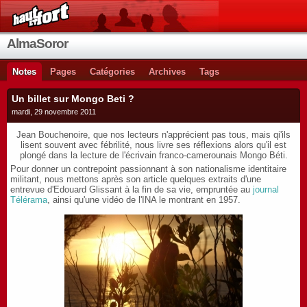
AlmaSoror
Notes
Pages
Catégories
Archives
Tags
Un billet sur Mongo Beti ?
mardi, 29 novembre 2011
Jean Bouchenoire, que nos lecteurs n'apprécient pas tous, mais qi'ils
lisent souvent avec fébrilité, nous livre ses réflexions alors qu'il est
plongé dans la lecture de l'écrivain franco-camerounais Mongo Béti.
Pour donner un contrepoint passionnant à son nationalisme identitaire
militant, nous mettons après son article quelques extraits d'une
entrevue d'Edouard Glissant à la fin de sa vie, empruntée au
journal
Télérama
, ainsi qu'une vidéo de l'INA le montrant en 1957.