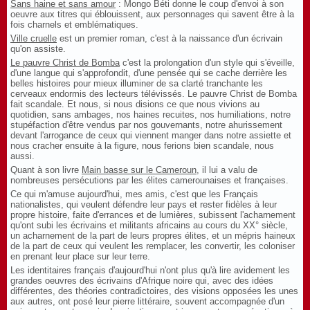
Sans haine et sans amour
: Mongo Béti donne le coup d'envoi à son
oeuvre aux titres qui éblouissent, aux personnages qui savent être à la
fois charnels et emblématiques.
Ville cruelle
est un premier roman, c'est à la naissance d'un écrivain
qu'on assiste.
Le pauvre Christ de Bomba
c'est la prolongation d'un style qui s'éveille,
d'une langue qui s'approfondit, d'une pensée qui se cache derrière les
belles histoires pour mieux illuminer de sa clarté tranchante les
cerveaux endormis des lecteurs télévissés. Le pauvre Christ de Bomba
fait scandale. Et nous, si nous disions ce que nous vivions au
quotidien, sans ambages, nos haines recuites, nos humiliations, notre
stupéfaction d'être vendus par nos gouvernants, notre ahurissement
devant l'arrogance de ceux qui viennent manger dans notre assiette et
nous cracher ensuite à la figure, nous ferions bien scandale, nous
aussi.
Quant à son livre
Main basse sur le Cameroun
, il lui a valu de
nombreuses persécutions par les élites camerounaises et françaises.
Ce qui m'amuse aujourd'hui, mes amis, c'est que les Français
nationalistes, qui veulent défendre leur pays et rester fidèles à leur
propre histoire, faite d'errances et de lumières, subissent l'acharnement
qu'ont subi les écrivains et militants africains au cours du XX° siècle,
un acharnement de la part de leurs propres élites, et un mépris haineux
de la part de ceux qui veulent les remplacer, les convertir, les coloniser
en prenant leur place sur leur terre.
Les identitaires français d'aujourd'hui n'ont plus qu'à lire avidement les
grandes oeuvres des écrivains d'Afrique noire qui, avec des idées
différentes, des théories contradictoires, des visions opposées les unes
aux autres, ont posé leur pierre littéraire, souvent accompagnée d'un