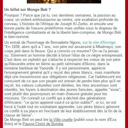
Un billet sur Mongo Beti ?
Pourquoi ? Parce que j'ai lu, ces dernières semaines, la passion au
coeur, un violent enthousiasme au ventre, une exaltation profonde du
cerveau, L'histoire de l'Afrique de Joseph KI-Zerbo, et ensuite une
bonne partie de l'oeuvre protéïforme mais unifiée sous le drapeau de
l'intelligence combattante et de la liberté bien-comprise, de Mongo Béti
le bien-nommé.
Un extrait de l'hommage de Bernadette Ngono,
sur le site d'Aircrige
:
"En 1939, alors qu'il a 7 ans, son père est assassiné à Mbalmayo, son
corps jeté dans le fleuve. Qui a commis ce meurtre? On ne l'a jamais
su. Sûrement un homme décidé à briser l'élan de ce nègre entreprenant.
C'est donc en orphelin qui s'attache à respecter les voeux de son père
qu'Alexandre entre en 6ème au petit séminaire d'Akono, dans la
lointaine banlieue de Yaoundé. Il y est pensionnaire, apprécie
l'enseignement général qu'il y reçoit des pères blancs, mais manifeste
déjà une insoumission aux obligations religieuses. Car l'adolescent est
conscient de ce que son peuple est entrain de perdre bien plus qu'il ne
reçoit: les valeurs culturelles sont déniées, les rites ancestraux sont
interdits, les foyers à destination des jeunes fiancées, appelés "sixas",
sont plutôt des pourvoyeurs en main d'oeuvre gratuite pour les
missions. On connaît ce conflit qui a déchiré des générations
d'Africains: "ce qu'on apprend vaut-il ce qu'on oublie?", or ici, on est
forcé à l'oubli tout en souhaitant apprendre. Les pères blancs géreront
ce conflit à sa place en l'excluant de leur établissement dès la fin de la
classe de 5ème".
De Mongo Beti on peut lire
la Ville cruelle
(publié sous le nom d'Eza
Boto) et le
Pauvre Christ de Bomba
.