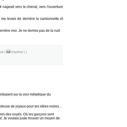
l nageait vers le chenal, vers l'ouverture
je me levais de derrière la camionnette et
errière moi. Je ne dormis pas de la nuit.
ok
|
Imprimer
|
|
ombaient sur la voix métallique du
ardeuse de joyaux pour tes idées noires...
verres des noyés. Où les garçons sont
nt. Je voulais juste trouver un moyen de