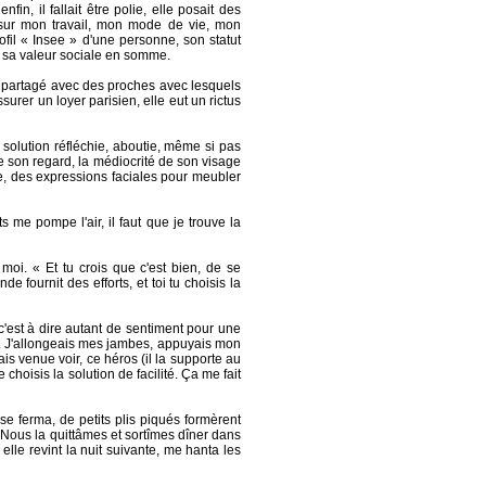
fin, il fallait être polie, elle posait des
t sur mon travail, mon mode de vie, mon
ofil « Insee » d'une personne, son statut
e, sa valeur sociale en somme.
t partagé avec des proches avec lesquels
surer un loyer parisien, elle eut un rictus
 solution réfléchie, aboutie, même si pas
de son regard, la médiocrité de son visage
axe, des expressions faciales pour meubler
orts me pompe l'air, il faut que je trouve la
oi. « Et tu crois que c'est bien, de se
de fournit des efforts, et toi tu choisis la
 c'est à dire autant de sentiment pour une
le. J'allongeais mes jambes, appuyais mon
is venue voir, ce héros (il la supporte au
 choisis la solution de facilité. Ça me fait
 se ferma, de petits plis piqués formèrent
 Nous la quittâmes et sortîmes dîner dans
elle revint la nuit suivante, me hanta les