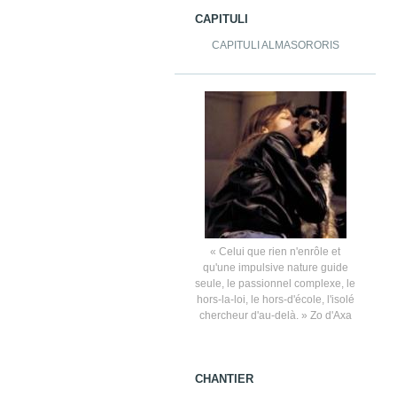
CAPITULI
CAPITULI ALMASORORIS
« Celui que rien n'enrôle et
qu'une impulsive nature guide
seule, le passionnel complexe, le
hors-la-loi, le hors-d'école, l'isolé
chercheur d'au-delà. » Zo d'Axa
CHANTIER