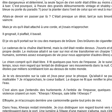
être dangeureux et déterminé, la seule façon de s'en sortir était d'être au moins a
à tuer. C'est pourquoi, à l'heure des grands détournements vintage et shabby c
bleue ou porte du paradis ?) pour la planter dans l'oeil de celui qui en veut à 
Allais-je devoir en passer par là ? C'était presque un désir, tant je suis timor
vaincre.
Mais je vis qu'il était attaché à une corde, et j'osais m'approcher.
Il grognait, il piaffait, il bavait.
Et je vis qu'il portait sur le cou des marques de brûlure. Des brûlures de cigarette
Le cadenas de la chaîne était fermé, mais la clef était restée dessus. J'ouvris et d
propre destin. Le molosse allait-il se ruer sur moi et me transformer en charpie
humains, sommes assez exsangues de vie pour nous approprier d'autres êtres) all
Le chien comprit qu'il était libre. Il fit quelques pas hors de l'impasse. Je le sui
temps, sous mon regard qui tentait de distinguer ses mouvements dans la nuit. Cet
étoiles par milliers scintillaient loin au-dessus de notre monde.
Je le vis descendre sur la cale et j'eus peur pour le phoque. Qu'allait-il se pa
maltraitée ? Je m'approchais, le coeur battant. Le dogue ne fit que renifler le phoq
l'eau.
C'est alors que j'entendis des hurlements. A l'entrée de l'impasse, quelqu
violence criaient un nom : "Kheops ! Kheops, sale bête ! Kheops !"
Effrayée, je m'accroupis derrière une camionnette garée tout près de moi.
Dans l'eau, Kheops restait immobile. Je crus distinguer son regard tourné vers 
retentissaient dans le port. Une lumière à l'étage d'une maison s'alluma, puis s'éte