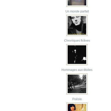
Un monde parfait
Chroniques fictives
Hommages aux étoiles
Poésie