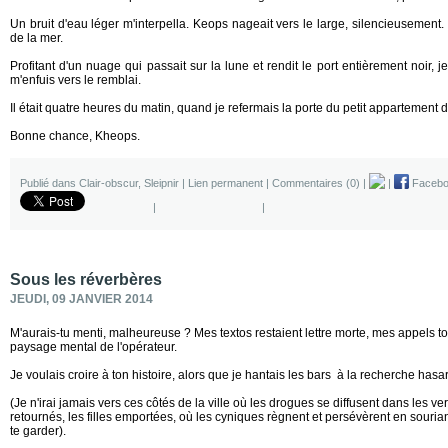
Un bruit d'eau léger m'interpella. Keops nageait vers le large, silencieusement. I
de la mer.
Profitant d'un nuage qui passait sur la lune et rendit le port entièrement noir, 
m'enfuis vers le remblai.
Il était quatre heures du matin, quand je refermais la porte du petit appartement d
Bonne chance, Kheops.
Publié dans
Clair-obscur
,
Sleipnir
|
Lien permanent
|
Commentaires (0)
|
|
Facebo
|
|
Sous les réverbères
JEUDI, 09 JANVIER 2014
M'aurais-tu menti, malheureuse ? Mes textos restaient lettre morte, mes appels t
paysage mental de l'opérateur.
Je voulais croire à ton histoire, alors que je hantais les bars à la recherche has
(Je n'irai jamais vers ces côtés de la ville où les drogues se diffusent dans les 
retournés, les filles emportées, où les cyniques règnent et persévèrent en souria
te garder).