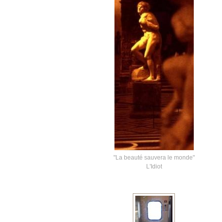
"La beauté sauvera le monde"
L'Idiot