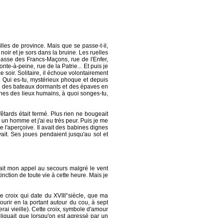
illes de province. Mais que se passe-t-il,
noir et je sors dans la bruine. Les ruelles
asse des Francs-Maçons, rue de l'Enfer,
te-à-peine, rue de la Patrie... Et puis je
ce soir. Solitaire, il échoue volontairement
e. Qui es-tu, mystérieux phoque et depuis
ieu des bateaux dormants et des épaves en
oches des lieux humains, à quoi songes-tu,
êtards était fermé. Plus rien ne bougeait
 à un homme et j'ai eu très peur. Puis je me
e l'aperçoive. Il avait des babines dignes
vait. Ses joues pendaient jusqu'au sol et
drait mon appel au secours malgré le vent
nction de toute vie à cette heure. Mais je
 croix qui date du XVIII°siècle, que ma
ourir en la portant autour du cou, à sept
rai vieille). Cette croix, symbole d'amour
xpliquait que lorsqu'on est agressé par un