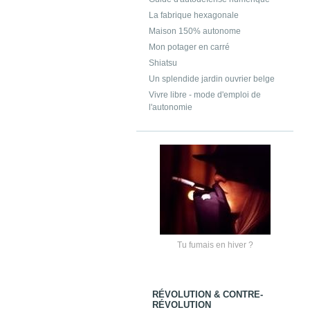
La fabrique hexagonale
Maison 150% autonome
Mon potager en carré
Shiatsu
Un splendide jardin ouvrier belge
Vivre libre - mode d'emploi de
l'autonomie
Tu fumais en hiver ?
RÉVOLUTION & CONTRE-
RÉVOLUTION