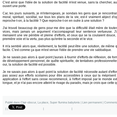
C'est ainsi que l'idée de la solution de facilité m'est venue, sans la chercher, au 
ouvert une porte.
Car, les jours suivants, je m'interrogeais, je sondais les gens que je rencontrais
moral, spirituel, sociétal, sur tous les plans de la vie, est-il vraiment abject d'o
reproche-t-on, à la facilité ? Que reproche-t-on en outre à une solution ?
J'ai trouvé beaucoup de gens pour me dire que la difficulté était mère de toutes 
vices, mais jamais un argument n'accompagnait leur sentence vertueuse. J'
menaient une vie pénible et pleine d'efforts, et ceux qui se la coulaient douce, 
première voie et la vertu, pas plus qu'entre la seconde et le vice.
Il m'a semblé alors que, réellement, la facilité peut être une solution, de même q
facile. C'est comme ça que m'est venue l'idée de prendre une vie sabbatique.
Je ne savais pas alors à quel point j'aurais à fournir d'efforts de réflexion, de 
de développement personnel, de quête spirituelle, de tentatives professionnelles
oui, la solution de facilité est possible.
Je ne savais pas alors à quel point la solution de facilité nécessite autant d'effo
pas assez aux efforts scolaires pour être accessibles à ceux qui la méprisent
application à l'effort sans cesse recommencé, à l'effort imposé par le monde ext
longue, et je n'ai pas encore atteint le rivage du paradis, mais je crois que cette 
Publié dans
Clair-obscur
,
La place
,
Super flumina babylonis
|
Lien permanent
|
Commenta
|
|
|
|