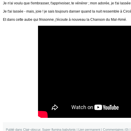
Je n'ai voulu que t'embrasser, t'apprivoiser, te vénérer ; mon adorée, je t'ai lassée
Je t'ai lassée - mais, joie ! je sais toujours danser quand la nuit ressemble à Circé
Et dans cette aube qui frissonne, j'écoute à nouveau la Chanson du Mal-Aimé.
Publié dans
Clair-obscur
,
Super flumina babylonis
|
Lien permanent
|
Commentaires (0)