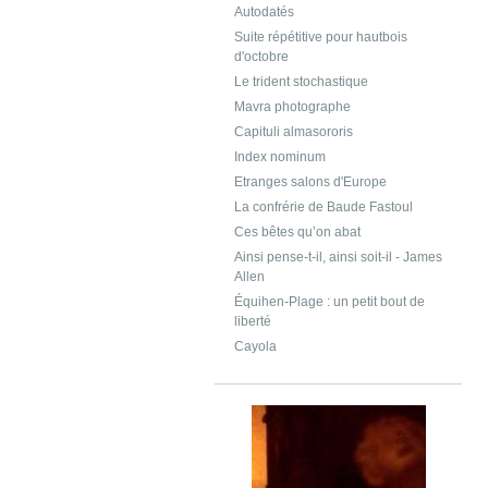
Autodatés
Suite répétitive pour hautbois
d'octobre
Le trident stochastique
Mavra photographe
Capituli almasororis
Index nominum
Etranges salons d'Europe
La confrérie de Baude Fastoul
Ces bêtes qu’on abat
Ainsi pense-t-il, ainsi soit-il - James
Allen
Équihen-Plage : un petit bout de
liberté
Cayola