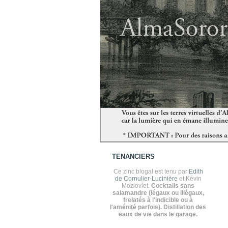
TENANCIERS
Ce zinc blogal est tenu par
Edith
de Cornulier-Lucinière
et Kévin
Mozloviet.
Cocktails sans
salamandre (légaux ou illégaux,
frelatés à l'indicible ou à
l'aménité parfois). Distillation des
eaux de vie dans le garage.