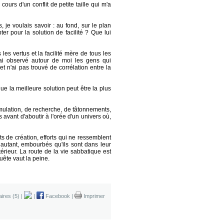
cours d'un conflit de petite taille qui m'a
, je voulais savoir : au fond, sur le plan
pter pour la solution de facilité ? Que lui
les vertus et la facilité mère de tous les
ai observé autour de moi les gens qui
et n'ai pas trouvé de corrélation entre la
ue la meilleure solution peut être la plus
formulation, de recherche, de tâtonnements,
 avant d'aboutir à l'orée d'un univers où,
rts de création, efforts qui ne ressemblent
 autant, embourbés qu'ils sont dans leur
érieur. La route de la vie sabbatique est
quête vaut la peine.
ires (5)
|
|
Facebook
|
Imprimer