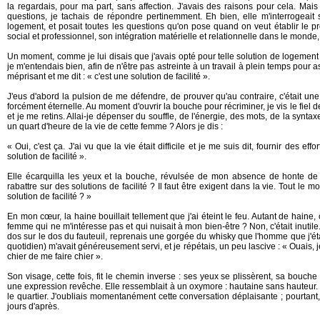
la regardais, pour ma part, sans affection. J'avais des raisons pour cela. Mais en
questions, je tachais de répondre pertinemment. Eh bien, elle m'interrogeai
logement, et posait toutes les questions qu'on pose quand on veut établir le pr
social et professionnel, son intégration matérielle et relationnelle dans le mond
Un moment, comme je lui disais que j'avais opté pour telle solution de logemen
je m'entendais bien, afin de n'être pas astreinte à un travail à plein temps pour as
méprisant et me dit : « c'est une solution de facilité ».
J'eus d'abord la pulsion de me défendre, de prouver qu'au contraire, c'était une
forcément éternelle. Au moment d'ouvrir la bouche pour récriminer, je vis le fiel 
et je me retins. Allai-je dépenser du souffle, de l'énergie, des mots, de la synt
un quart d'heure de la vie de cette femme ? Alors je dis :
« Oui, c'est ça. J'ai vu que la vie était difficile et je me suis dit, fournir des eff
solution de facilité ».
Elle écarquilla les yeux et la bouche, révulsée de mon absence de honte de m
rabattre sur des solutions de facilité ? Il faut être exigent dans la vie. Tout le mon
solution de facilité ? »
En mon cœur, la haine bouillait tellement que j'ai éteint le feu. Autant de haine,
femme qui ne m'intéresse pas et qui nuisait à mon bien-être ? Non, c'était inuti
dos sur le dos du fauteuil, reprenais une gorgée du whisky que l'homme que j'éta
quotidien) m'avait généreusement servi, et je répétais, un peu lascive : « Ouais, je
chier de me faire chier ».
Son visage, cette fois, fit le chemin inverse : ses yeux se plissèrent, sa bouche
une expression revêche. Elle ressemblait à un oxymore : hautaine sans hauteur.
le quartier. J'oubliais momentanément cette conversation déplaisante ; pourtant, 
jours d'après.