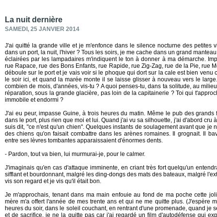
La nuit dernière
SAMEDI, 25 JANVIER 2014
J'ai quitté la grande ville et je m'enfonce dans le silence nocturne des petites v
dans un port, la nuit, l'hiver ? Tous les soirs, je me cache dans un grand manteau 
éclairées par les lampadaires m'indiquent le ton à donner à ma démarche. Imp
rue Rapace, rue des Bons Enfants, rue Rapide, rue Zig-Zag, rue de la Pie, rue Mon
déboule sur le port et je vais voir si le phoque qui dort sur la cale est bien venu 
le soir ici, et quand la marée monte il se laisse glisser à nouveau vers le larg
combien de mois, d'années, vis-tu ? A quoi penses-tu, dans ta solitude, au mil
réparation, sous la grande glacière, pas loin de la capitainerie ? Toi qui t'appr
immobile et endormi ?
J'ai eu peur, impasse Guine, à trois heures du matin. Même le pub des grands f
dans le port, plus rien que moi et lui. Quand j'ai vu sa silhouette, j'ai d'abord cru
suis dit, "ce n'est qu'un chien". Quelques instants de soulagement avant que je n
des chiens qu'on faisait combattre dans les arènes romaines. Il grognait. Il ba
entre ses lèvres tombantes apparaissaient d'énormes dents.
- Pardon, tout va bien, lui murmurai-je, pour le calmer.
J'imaginais qu'en cas d'attaque imminente, en criant très fort quelqu'un enten
sifflant et bourdonnant, malgré les ding-dongs des mats des bateaux, malgré l'exti
vis son regard et je vis qu'il était bon.
Je m'approchais, tenant dans ma main enfouie au fond de ma poche cette jolie
mère m'a offert l'année de mes trente ans et qui ne me quitte plus. (J'espère m
heures du soir, dans le soleil couchant, en rentrant d'une promenade, quand je se
et de sacrifice, je ne la quitte pas car j'ai regardé un film d'autodéfense qui e