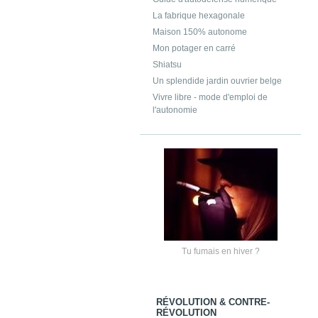
La fabrique hexagonale
Maison 150% autonome
Mon potager en carré
Shiatsu
Un splendide jardin ouvrier belge
Vivre libre - mode d'emploi de
l'autonomie
Tu fumais en hiver ?
RÉVOLUTION & CONTRE-
RÉVOLUTION