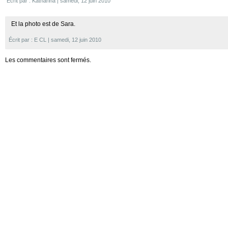
Écrit par : Katharina | samedi, 12 juin 2010
Et la photo est de Sara.
Écrit par : E CL | samedi, 12 juin 2010
Les commentaires sont fermés.