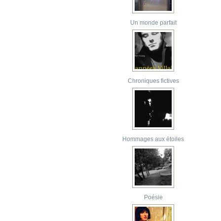
Un monde parfait
Chroniques fictives
Hommages aux étoiles
Poésie