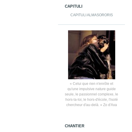
CAPITULI
CAPITULI ALMASORORIS
« Celui que rien n'enrôle et
qu'une impulsive nature guide
seule, le passionnel complexe, le
hors-la-loi, le hors-d'école, l'isolé
chercheur d'au-delà. » Zo d'Axa
CHANTIER