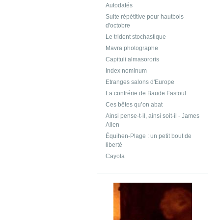
Autodatés
Suite répétitive pour hautbois
d'octobre
Le trident stochastique
Mavra photographe
Capituli almasororis
Index nominum
Etranges salons d'Europe
La confrérie de Baude Fastoul
Ces bêtes qu’on abat
Ainsi pense-t-il, ainsi soit-il - James
Allen
Équihen-Plage : un petit bout de
liberté
Cayola