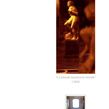
"La beauté sauvera le monde"
L'Idiot