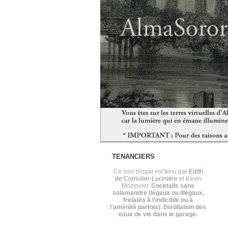
TENANCIERS
Ce zinc blogal est tenu par
Edith
de Cornulier-Lucinière
et Kévin
Mozloviet.
Cocktails sans
salamandre (légaux ou illégaux,
frelatés à l'indicible ou à
l'aménité parfois). Distillation des
eaux de vie dans le garage.