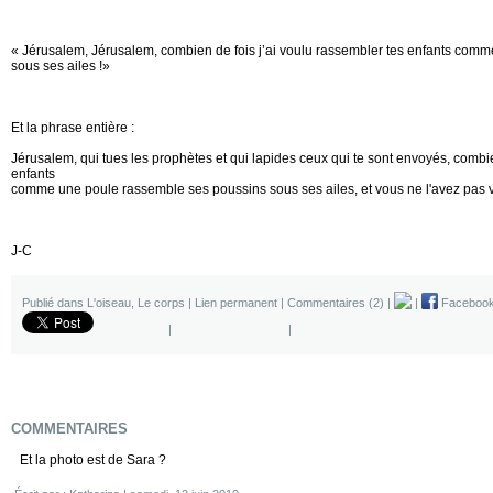
« Jérusalem, Jérusalem, combien de fois j’ai voulu rassembler tes enfants com
sous ses ailes !»
Et la phrase entière :
Jérusalem, qui tues les prophètes et qui lapides ceux qui te sont envoyés,
combien
enfants
comme une poule rassemble ses poussins sous ses ailes, et vous ne l'avez pas v
J-C
Publié dans
L'oiseau
,
Le corps
|
Lien permanent
|
Commentaires (2)
|
|
Faceboo
|
|
COMMENTAIRES
Et la photo est de Sara ?