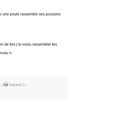
me une poule rassemble ses poussins
 de fois j’ai voulu rassembler tes
oulu !»
k
|
Imprimer
|
|