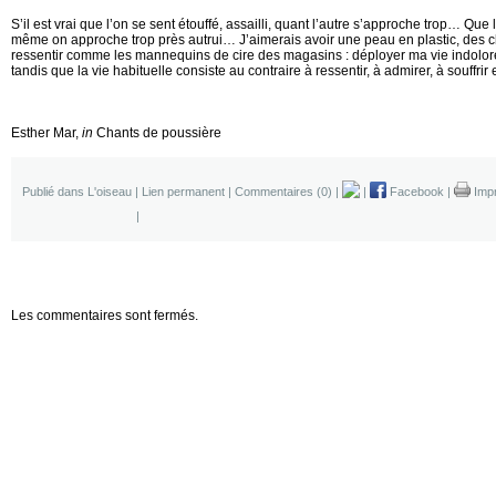
S’il est vrai que l’on se sent étouffé, assailli, quant l’autre s’approche trop… Que
même on approche trop près autrui… J’aimerais avoir une peau en plastic, des 
ressentir comme les mannequins de cire des magasins : déployer ma vie indolore, 
tandis que la vie habituelle consiste au contraire à ressentir, à admirer, à souffrir 
Esther Mar,
in
Chants de poussière
Publié dans
L'oiseau
|
Lien permanent
|
Commentaires (0)
|
|
Facebook
|
Impr
|
Les commentaires sont fermés.