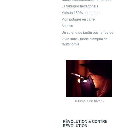
La fabrique hexagonale
Maison 150% autonome
Mon potager en carré
Shiatsu
Un splendide jardin ouvrier belge
Vivre libre - mode d'emploi de
l'autonomie
Tu fumais en hiver ?
RÉVOLUTION & CONTRE-
RÉVOLUTION