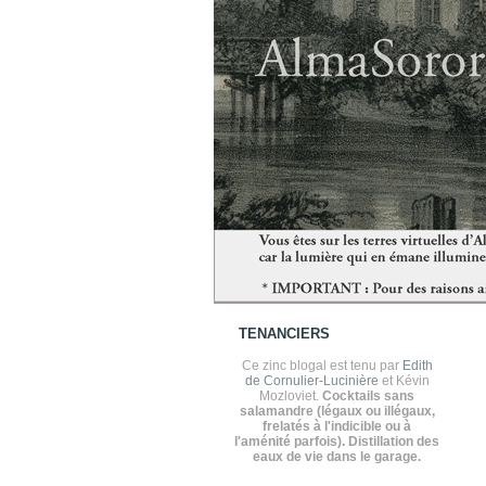
TENANCIERS
Ce zinc blogal est tenu par
Edith
de Cornulier-Lucinière
et Kévin
Mozloviet.
Cocktails sans
salamandre (légaux ou illégaux,
frelatés à l'indicible ou à
l'aménité parfois). Distillation des
eaux de vie dans le garage.