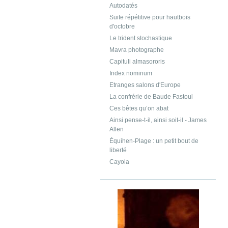
Autodatés
Suite répétitive pour hautbois
d'octobre
Le trident stochastique
Mavra photographe
Capituli almasororis
Index nominum
Etranges salons d'Europe
La confrérie de Baude Fastoul
Ces bêtes qu’on abat
Ainsi pense-t-il, ainsi soit-il - James
Allen
Équihen-Plage : un petit bout de
liberté
Cayola