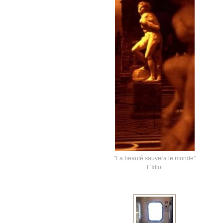
"La beauté sauvera le monde"
L'Idiot