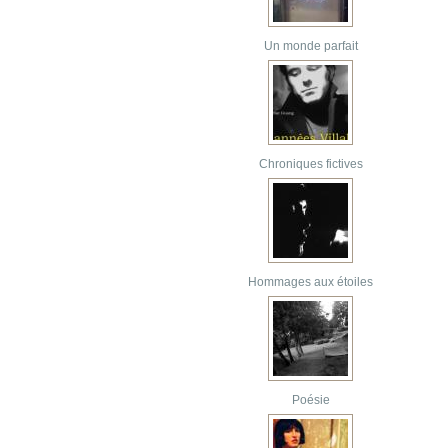
Un monde parfait
Chroniques fictives
Hommages aux étoiles
Poésie