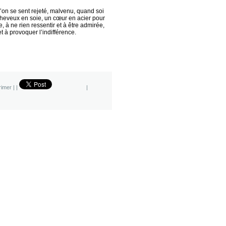
 l’on se sent rejeté, malvenu, quand soi
cheveux en soie, un cœur en acier pour
à ne rien ressentir et à être admirée,
et à provoquer l’indifférence.
imer
|
|
|