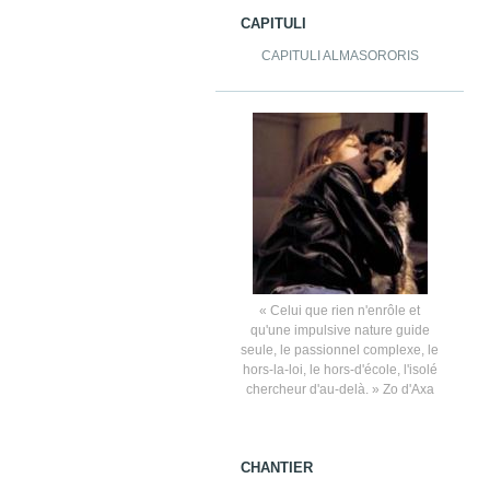
CAPITULI
CAPITULI ALMASORORIS
« Celui que rien n'enrôle et
qu'une impulsive nature guide
seule, le passionnel complexe, le
hors-la-loi, le hors-d'école, l'isolé
chercheur d'au-delà. » Zo d'Axa
CHANTIER