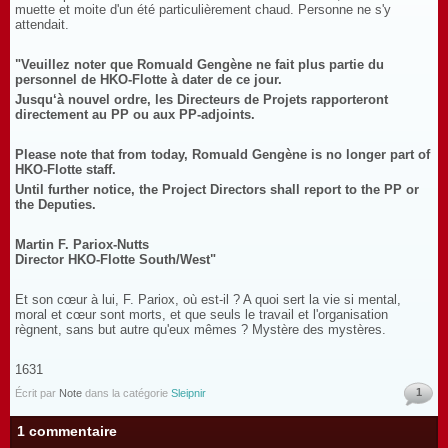
muette et moite d'un été particulièrement chaud. Personne ne s'y
attendait.
"Veuillez noter que Romuald Gengène ne fait plus partie du
personnel de HKO-Flotte à dater de ce jour.
Jusqu‘à nouvel ordre, les Directeurs de Projets rapporteront
directement au PP ou aux PP-adjoints.
Please note that from today,
Romuald Gengène
is no longer part of
HKO-Flotte
staff.
Until further notice, the Project Directors shall report to the PP or
the Deputies.
Martin F. Pariox-Nutts
Director
HKO-Flotte
South/West"
Et son cœur à lui, F. Pariox, où est-il ? A quoi sert la vie si mental,
moral et cœur sont morts, et que seuls le travail et l'organisation
règnent, sans but autre qu'eux mêmes ? Mystère des mystères.
1631
1
Écrit par
Note
dans la catégorie
Sleipnir
1 commentaire