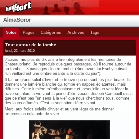
AlmaSoror
Notes
Pages
Catégories
Archives
Tags
Tout autour de la tombe
lundi, 22 mars 2010
J'aurais mis plus de dix ans à lire intégralement les mémoires de
Chateaubriand. Je reproduis quelques passages, où il tourne autour de
sa tombe... 3 passages d'outre tombe. (Bien avant lui Eschyle disait...
"un viellard est une ombre errante à la clarté du jour").
Il fait un grand soleil d'hiver et je trouve que ce sont les plus beaux. Ils
donnent une lumière blanche qui tombe en nappes éclatantes, mais
diffuses. Cette lumière m'enthousiasme et lorsqu'elle un vent léger la
traverse, alors la vie vaut la peine d'être vécue. Joseph Campbell disait
que ce n'est pas "un sens à la vie" que nous cherchons tous, comme
des loups affamés. C'est la sensation d'être vivant.
Merci aux froids soleils d'hiver et au vent léger de me donner
l'impression éclatante de vivre.