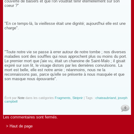
couverte de baisers et que l'on voudrait tenir éternellement sur son
coeur ?"
"En ce temps-là, la vieillesse était une dignité; aujourd'hui elle est une
charge".
"Toute notre vie se passe à errer autour de notre tombe ; nos diverses
maladies sont des souffles qui nous approchent plus ou moins du port.
Le premier mort que j'aie vu, était un chanoine de Saint-Malo ; il gisait
expiré sur son lit, le visage distors par les dernières convulsions. La
mort est belle, elle est notre amie ; néanmoins, nous ne la
reconnaissons pas, parce qu'elle se présente à nous masquée et que
son masque nous épouvante".
Écrit par
Note
dans les catégories
Fragments
,
Sleipnir
| Tags :
chateaubriand
,
joseph
campbell
0
Les commentaires sont fermés.
> Haut de page