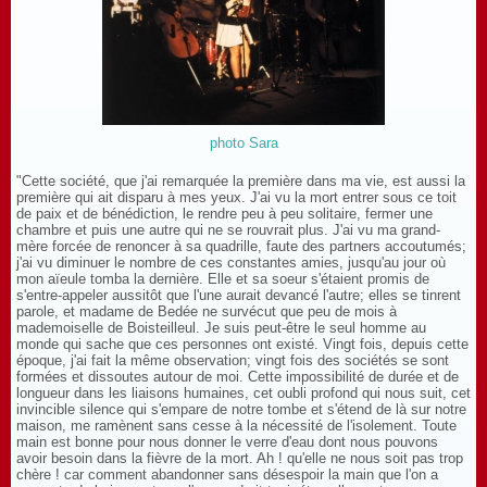
photo Sara
"Cette société, que j'ai remarquée la première dans ma vie, est aussi la
première qui ait disparu à mes yeux. J'ai vu la mort entrer sous ce toit
de paix et de bénédiction, le rendre peu à peu solitaire, fermer une
chambre et puis une autre qui ne se rouvrait plus. J'ai vu ma grand-
mère forcée de renoncer à sa quadrille, faute des partners accoutumés;
j'ai vu diminuer le nombre de ces constantes amies, jusqu'au jour où
mon aïeule tomba la dernière. Elle et sa soeur s'étaient promis de
s'entre-appeler aussitôt que l'une aurait devancé l'autre; elles se tinrent
parole, et madame de Bedée ne survécut que peu de mois à
mademoiselle de Boisteilleul. Je suis peut-être le seul homme au
monde qui sache que ces personnes ont existé. Vingt fois, depuis cette
époque, j'ai fait la même observation; vingt fois des sociétés se sont
formées et dissoutes autour de moi. Cette impossibilité de durée et de
longueur dans les liaisons humaines, cet oubli profond qui nous suit, cet
invincible silence qui s'empare de notre tombe et s'étend de là sur notre
maison, me ramènent sans cesse à la nécessité de l'isolement. Toute
main est bonne pour nous donner le verre d'eau dont nous pouvons
avoir besoin dans la fièvre de la mort. Ah ! qu'elle ne nous soit pas trop
chère ! car comment abandonner sans désespoir la main que l'on a