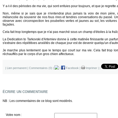
Y a-t-il des périodes de ma vie, qui sont enfuies pour toujours, et que je regrette
Non, même si je sais que je n'entendrai plus jamais la voix de mon père, q
mélancolie du souvenir de nos fous rires et tendres conversations du passé. Un
observe avec circonspection les poubelles vertes et jaunes au sol, les voiture
façades.
Cela fait trop longtemps que je n'ai pas marché sous un champ d'étoiles à la fraî
La Dedication to Tarkovski d'Artemiev donne à cette matinée finissante un parf
s'extraire des répétitives anxiétés de chaque jour est de devenir quelqu'un d'autr
Je marche plus lentement que le temps qui court sur ma vie. Cela fait trop lo
réchauffés par le corps d'un gros chien affectueux.
|
Lien permanent
|
Commentaires (0)
|
|
Facebook
|
Imprimer
|
|
ÉCRIRE UN COMMENTAIRE
NB : Les commentaires de ce blog sont modérés.
Votre nom :