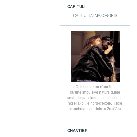
CAPITULI
CAPITULI ALMASORORIS
« Celui que rien n'enrôle et
qu'une impulsive nature guide
seule, le passionnel complexe, le
hors-la-loi, le hors-d'école, l'isolé
chercheur d'au-delà. » Zo d'Axa
CHANTIER