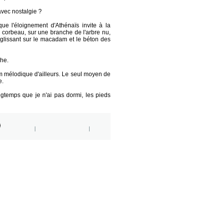
 avec nostalgie ?
ue l'éloignement d'Athénaïs invite à la
 corbeau, sur une branche de l'arbre nu,
s glissant sur le macadam et le béton des
che.
um mélodique d'ailleurs. Le seul moyen de
e.
ngtemps que je n'ai pas dormi, les pieds
|
|