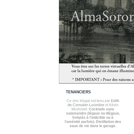
TENANCIERS
Ce zinc blogal est tenu par
Edith
de Cornulier-Lucinière
et Kévin
Mozloviet.
Cocktails sans
salamandre (légaux ou illégaux,
frelatés à l'indicible ou à
l'aménité parfois). Distillation des
eaux de vie dans le garage.