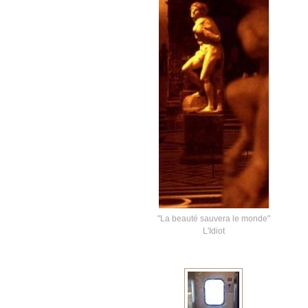
"La beauté sauvera le monde"
L'Idiot