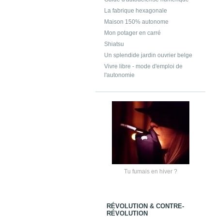
La fabrique hexagonale
Maison 150% autonome
Mon potager en carré
Shiatsu
Un splendide jardin ouvrier belge
Vivre libre - mode d'emploi de
l'autonomie
Tu fumais en hiver ?
RÉVOLUTION & CONTRE-
RÉVOLUTION