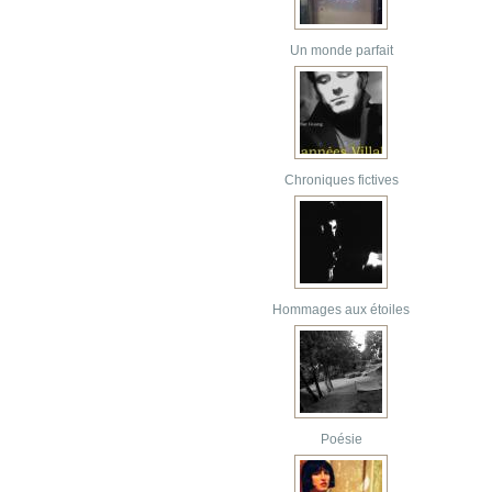
Un monde parfait
Chroniques fictives
Hommages aux étoiles
Poésie