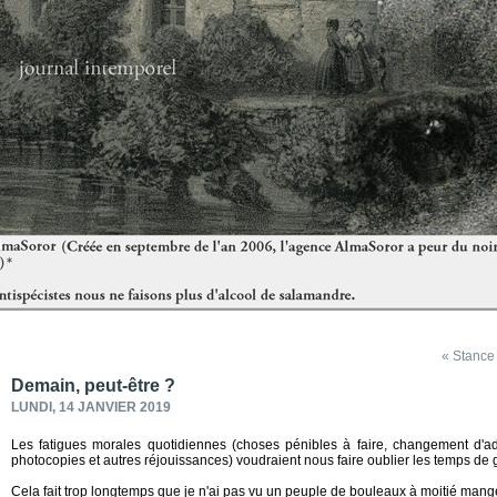
« Stance
Demain, peut-être ?
LUNDI, 14 JANVIER 2019
Les fatigues morales quotidiennes (choses pénibles à faire, changement d'adr
photocopies et autres réjouissances) voudraient nous faire oublier les temps de 
Cela fait trop longtemps que je n'ai pas vu un peuple de bouleaux à moitié mang