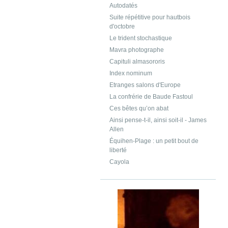
Autodatés
Suite répétitive pour hautbois
d'octobre
Le trident stochastique
Mavra photographe
Capituli almasororis
Index nominum
Etranges salons d'Europe
La confrérie de Baude Fastoul
Ces bêtes qu’on abat
Ainsi pense-t-il, ainsi soit-il - James
Allen
Équihen-Plage : un petit bout de
liberté
Cayola