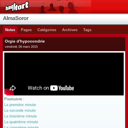
AlmaSoror
Notes
Pages
Catégories
Archives
Tags
Orgie d'hypocondrie
vendredi, 06 mars 2015
Poursuivre :
La première minute
La seconde minute
La troisième minute
La quatrième minute
La cinquième minute