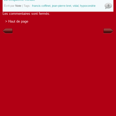
0
Écrit par
Note
| Tags :
francis coffinet
,
jean-pierre bret
,
vidal
,
hypocondrie
Les commentaires sont fermés.
> Haut de page