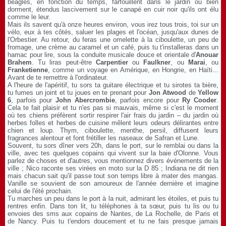
beagles, en fonction du temps, farfouillent dans le jardin ou bien
dorment, étendus lascivement sur le canapé en cuir noir qu'ils ont élu
comme le leur.
Mais ils savent qu'à onze heures environ, vous irez tous trois, toi sur un
vélo, eux à tes côtés, saluer les plages et l'océan, jusqu'aux dunes de
l'Orbestier. Au retour, du feras une omelette à la ciboulette, un peu de
fromage, une crème au caramel et un café, puis tu t'installeras dans un
hamac pour lire, sous la conduite musicale douce et orientale d'
Anouar
Brahem
. Tu liras peut-être
Carpentier
ou
Faulkner
, ou
Marai
, ou
Franketienne
, comme un voyage en Amérique, en Hongrie, en Haïti...
Avant de te remettre à l'ordinateur.
A l'heure de l'apéritif, tu sors ta guitare électrique et tu sirotes ta bière,
tu fumes un joint et tu joues en te prenant pour
Jon Atwood
de
Yellow
6
, parfois pour
John Abercrombie
, parfois encore pour
Ry Cooder
.
Cela te fait plaisir et tu n'es pas si mauvais, même si c'est le moment
où tes chiens préfèrent sortir respirer l'air frais du jardin – du jardin où
herbes folles et herbes de cuisine mêlent leurs odeurs délirantes entre
chien et loup. Thym, ciboulette, menthe, persil, diffusent leurs
fragrances alentour et font frétiller les naseaux de Safran et Lune.
Souvent, tu sors dîner vers 20h, dans le port, sur le remblai ou dans la
ville, avec tes quelques copains qui vivent sur la baie d'Olonne. Vous
parlez de choses et d'autres, vous mentionnez divers événements de la
ville ; Nico raconte ses virées en moto sur la D 85 ; Indiana ne dit rien
mais chacun sait qu'il passe tout son temps libre à mater des mangas.
Vanille se souvient de son amoureux de l'année dernière et imagine
celui de l'été prochain.
Tu marches un peu dans le port à la nuit, admirant les étoiles, et puis tu
rentres enfin. Dans ton lit, tu téléphones à ta sœur, puis tu lis ou tu
envoies des sms aux copains de Nantes, de La Rochelle, de Paris et
de Nancy. Puis tu t'endors doucement et tu ne fais presque jamais