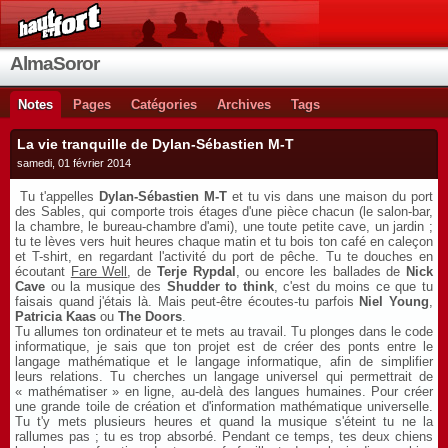
AlmaSoror
Notes
Pages
Catégories
Archives
Tags
La vie tranquille de Dylan-Sébastien M-T
samedi, 01 février 2014
Tu t'appelles
Dylan-Sébastien M-T
et tu vis dans une maison du port
des Sables, qui comporte trois étages d'une pièce chacun (le salon-bar,
la chambre, le bureau-chambre d'ami), une toute petite cave, un jardin ;
tu te lèves vers huit heures chaque matin et tu bois ton café en caleçon
et T-shirt, en regardant l'activité du port de pêche. Tu te douches en
écoutant
Fare Well
, de
Terje Rypdal
, ou encore les ballades de
Nick
Cave
ou la musique des
Shudder to think
, c'est du moins ce que tu
faisais quand j'étais là. Mais peut-être écoutes-tu parfois
Niel Young
,
Patricia Kaas
ou
The Doors
.
Tu allumes ton ordinateur et te mets au travail. Tu plonges dans le code
informatique, je sais que ton projet est de créer des ponts entre le
langage mathématique et le langage informatique, afin de simplifier
leurs relations. Tu cherches un langage universel qui permettrait de
« mathématiser » en ligne, au-delà des langues humaines. Pour créer
une grande toile de création et d'information mathématique universelle.
Tu t'y mets plusieurs heures et quand la musique s'éteint tu ne la
rallumes pas ; tu es trop absorbé. Pendant ce temps, tes deux chiens