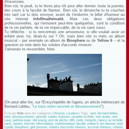
d'insomnies.
Bien sûr, le jeudi, tu te lèves plus tôt pour aller donner, toute la journée,
des cours à la faculté de Nantes. Bien sûr, le dimanche tu te couches
très tard car tu dois envoyer, avant de t'endormir, le billet d'humeur au
site Internet
InfoRmathématik.
Mais ces deux obligations
professionnelles, qui t'ennuient peut-être quelquefois, sont la condition
de ta vie parfaite, de ta vie impeccable, de ta vie sans souci.
Tu réfléchis : si tu rencontrais une amoureuse, si elle voulait avoir un
enfant avec toi, dirais-tu oui ? Oh, mais bien vite tu mets un album
musical – par exemple un album de
Biosphere
ou de
Yellow 6
– et la
question se noie dans les volutes d'accords mineurs.
J'aimerais te ressembler, frère.
(On peut aller lire, sur l'Encyclopédie de l'agora, un article intéressant de
Bernard Lebleu, "
Le loisir entre oisiveté et désoeuvrement
").
Écrit par
Note
dans les catégories
Chronos
,
La place
| Tags :
port
,
bernard lebleu
,
loisir
,
désoeuvrement
,
oisiveté
,
sables d'olonne
,
shudder to think
,
nick drake
,
nick
cave
,
patricia kaas
,
niel young
,
port de pêche
,
d85
,
moto
,
motards
,
nancy
,
la rochelle
,
paris
,
nantes
,
internet
,
informatique
,
mathématique
,
faculté
,
yellow 6
,
jon atwood
,
terje
rypdal
,
biosphere
,
geir jenssen
,
volutes d'accords mineurs
,
accords mineurs
,
volutes
,