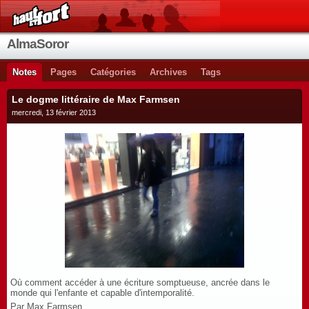
AlmaSoror
Notes
Pages
Catégories
Archives
Tags
Le dogme littéraire de Max Farmsen
mercredi, 13 février 2013
Où comment accéder à une écriture somptueuse, ancrée dans le
monde qui l'enfante et capable d'intemporalité.
Par Max Farmsen