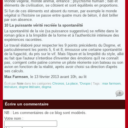
Monde végéral, monde animal, enfance ; psychisme humain ; bâti et
éléments de civilisation, se côtoient et sont équilibrés en proportions.
Si l'un de ces éléments est absent du roman, par exemple le monde
végétal si l'histoire se passe entre quatre murs de béton, il doit briller
par son absence.
10 La puissante vérité recréée la spontanéïté
La spontanéïté de la vie (sa puissance suggestive) se reflète dans le
roman grâce à la limpidité de la forme et à l'authenticité intérieure des
expériences racontées.
Le travail élaboré pour respecter les 9 points précédents du Dogme, et
particulièrement les points 5, 6 et 8, émousse une certaine spontanéïté
de la fugacité, du pris sur le vif. Mais l'épure et la limpidité du style, allié
au fait que l'auteur s'interdise d'inventer des émotions qu'il ne connaît
pas, corrigent cette patine comme un pilote réoriente son bateau ou son
avion en fonction de la réalité, après avoir choisi sa direction d'après
ses calculs.
Max Farmsen
, le 13 février 2013 avant 10h, au lit
Écrit par
Note
dans les catégories
Chronos
,
La place
,
Ὄνειροι
| Tags :
max farmsen
,
littérature
,
dogme littéraire
,
dogma
0
Écrire un commentaire
NB : Les commentaires de ce blog sont modérés.
Votre nom :