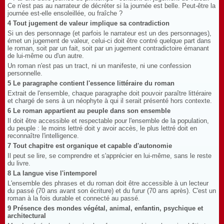
Ce n'est pas au narrateur de décréter si la journée est belle. Peut-être la
journée est-elle ensoleillée, ou fraîche ?
4 Tout jugement de valeur implique sa contradiction
Si un des personnage (et parfois le narrateur est un des personnages),
émet un jugement de valeur, celui-ci doit être contré quelque part dans
le roman, soit par un fait, soit par un jugement contradictoire émanant
de lui-même ou d'un autre.
Un roman n'est pas un tract, ni un manifeste, ni une confession
personnelle.
5 Le paragraphe contient l'essence littéraire du roman
Extrait de l'ensemble, chaque paragraphe doit pouvoir paraître littéraire
et chargé de sens à un néophyte à qui il serait présenté hors contexte.
6 Le roman appartient au peuple dans son ensemble
Il doit être accessible et respectable pour l'ensemble de la population,
du peuple : le moins lettré doit y avoir accès, le plus lettré doit en
reconnaître l'intelligence.
7 Tout chapitre est organique et capable d'autonomie
Il peut se lire, se comprendre et s'apprécier en lui-même, sans le reste
du livre.
8 La langue vise l'intemporel
L'ensemble des phrases et du roman doit être accessible à un lecteur
du passé (70 ans avant son écriture) et du furur (70 ans après). C'est un
roman à la fois durable et connecté au passé.
9 Présence des mondes végétal, animal, enfantin, psychique et
architectural