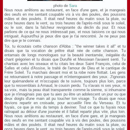
photo de
Sara
Nous nous arrêtions au restaurant, en face d'une gare, et je mangeais
des oeufs en me sentant coupable vis à vis des poules, des poussins
mâles et des poulets. Il était neuf heures du matin sous la pluie, ou
onze heures dans le vent, ou trois heures de l'après-midi sous le soleil,
ou le soir, dans la faîcheur revigorante du déclin du jour. Et nous
parlions de ce qui ne nous intéressait pas, et nous taisions ce qui nous
intriguait. Aujourd'hui je peux dire que je t'ai rencontré. Je ne peux pas
dire que je te connais.
Toi, tu écoutais cette chanson d'Abba : "the winner takes it all" et tu
disais que ta vocation de prêtre était née de cette chanson. Tu
entamais de longs monologues sur la beauté inentamée, inégalée du
chant grégorien et tu disais que Duruflé et Messiean l'avaient senti. Tu
chantais avec les oiseaux et tu citais les deux Saint François, celui de
Salles et celui d'Assise, le traité de l'amour de Dieu et le cantique de
Frère Soleil. Tu marchais devant moi et ta robe noire flottait. Les gens
se retournaient à notre passage et m'interrogeaient des yeux. J'ignorais
leur quémanderie et m'occupais de te suivre, toujours plus loin, parce
que tu ressemblais à Arnaud, le cousin perdu. Tu n'avais ni ses yeux, ni
sa voix, mais ta peau était transparente comme la sienne, si inhumaine
que je n'imaginais pas que tu aies pu être un adolescent un jour ou que
deux doigts d'une main ait pu toucher ton visage. Tu disais que nous
devions repartir en croisade, pour accueillir l'ère du Verseau. Et tu
fuyais, ce que je mis du temps à deviner. Tout ce que tu fuyais nous
rattrapait au détour d'une journée et il fallait repartir plus vite, plus loin.
Nous nous arrêtions au restaurant, en face d'une gare, et je mangeais
des oeufs en me sentant coupable vis à vis des poules, des poussins
mâles et des poulets. Il était neuf heures du matin sous la pluie, ou
onze heures dans le vent, ou trois heures de l'après-midi sous le soleil,