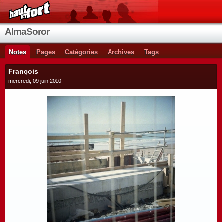
AlmaSoror
Notes
Pages
Catégories
Archives
Tags
François
mercredi, 09 juin 2010