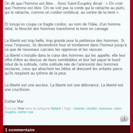
On dit que l’homme est libre… Ainsi Saint-Exupéry disait : « On croit
que l’homme est libre. On ne voit pas la corde qui le rattache au puits,
qui le rattache, comme un cordon ombilical, au ventre de la terre ».
Et lorsqu’on coupe ce fragile cordon, au nom de l’Idée, d’un homme
idéal, la férocité des hommes transforme la terre en carnage.
La liberté est trop belle, trop grande pour la petitesse des hommes. Si
vous l’imposez, ils deviendront fous et tomberont dans l’horreur jusqu’à
ce que de nouveaux carcans les oppresse et les rassure.
La liberté s’installe dans le cœur des hommes qui les appelle, elle leur
offre d’être au dessus de leurs semblables et leur fait payer le lourd
tribut de la solitude, cette solitude née de l’animosité des hommes
esclaves, ceux qui attachent les bêtes et dressent les enfants parce
qu’ils respirent au rythme de la peur.
La liberté est une ascèse. La liberté est une délivrance. La liberté est
une crucifixion.
Esther Mar
Écrit par
Note
dans la catégorie
Sleipnir
| Tags :
rwanda
,
vendée
,
rousseau
,
saint-
exupéry
,
esther mar
1
1 commentaire