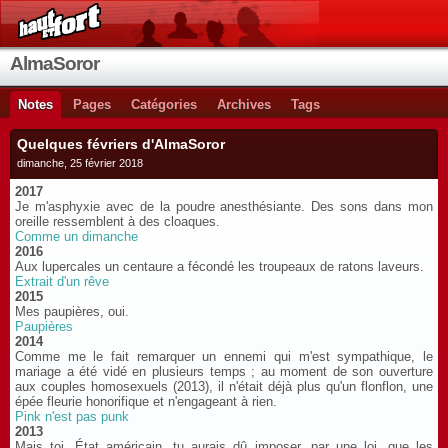
AlmaSoror
Notes
Pages
Catégories
Archives
Tags
Quelques févriers d'AlmaSoror
dimanche, 25 février 2018
2017
Je m'asphyxie avec de la poudre anesthésiante. Des sons dans mon
oreille ressemblent à des cloaques.
Comme un dimanche
2016
Aux lupercales un centaure a fécondé les troupeaux de ratons laveurs.
Extrait d'un rêve
2015
Mes paupières, oui.
Paupières
2014
Comme me le fait remarquer un ennemi qui m'est sympathique, le
mariage a été vidé en plusieurs temps ; au moment de son ouverture
aux couples homosexuels (2013), il n'était déjà plus qu'un flonflon, une
épée fleurie honorifique et n'engageant à rien.
Pink n'est pas punk
2013
Mais toi, État américain, tu aurais dû imposer, par une loi, que les