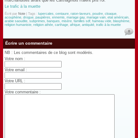
marchandises avant que les Carthaginois n'aient pris l'or.
Le trafic à la muette
Écrit par
Note
| Tags :
lupercales
,
centaure
,
raton-laveurs
,
poudre
,
cloaque
,
acouphène
,
drogue
,
paupières
,
ennemis
,
mariage gay
,
mariage vain
,
etat américain
,
arabie saoudite
,
subprimes
,
banques
,
misère
,
familles sdf
,
hameau vide
,
blasphème
,
religion humaniste
,
religion athée
,
carthage
,
afrique
,
antiquité
,
trafic à la muette
0
Écrire un commentaire
NB : Les commentaires de ce blog sont modérés.
Votre nom :
Votre email :
Votre URL :
Votre commentaire :