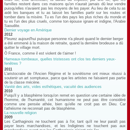
familles restent dans ces maisons qu'on n'aurait jamais dû leur vendre
puisqu'elles n'avaient pas les moyens de les payer. Au lieu de cela tu as
aidé les banques et tu as laissé les familles partir sur les routes et
tomber dans la misère. Tu es l'un des pays les plus riches du monde et
tu es l'un des plus cruels, comme ton épouse ignare et indigne, l'Arabie
Saoudite.
Dernier voyage en Amérique
2012
Pleurez aujourd'hui puisque personne n'a pleuré quand le dernier berger
a été emmené à la maison de retraite, quand la dernière brodeuse a dû
quitter le village mort.
Ô France, comme il est violent de t'aimer !
Hameaux-tombeaux, quelles tristesses ont clos tes derniers yeux-
fenêtres ?
2011
L'aristocratie de l'Ancien Régime et le soviétisme ont mieux réussi à
soutenir un art somptueux, parce que les artistes ne faisaient pas partie
de la classe mécène.
Vanité des arts, vides esthétiques, vacuité des audiences
2010
Puiqu'il y a blasphème lorsqu'on remet en question une certaine idée de
l'homme, de l'humanité, cet humanisme ne peut pas être considéré
comme une pensée athée, bien qu'elle ne croit pas en Dieu. Car
l'athéisme ne reconnait pas de blasphème.
La nouvelle religion
2009
Les Carthaginois ne touchent pas à l'or, tant qu'il ne leur paraît pas
payer leurs marchandises, et les Indigènes ne touchent pas aux