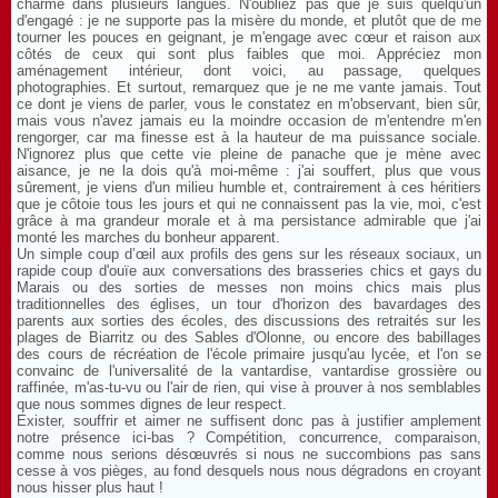
charme dans plusieurs langues. N'oubliez pas que je suis quelqu'un
d'engagé : je ne supporte pas la misère du monde, et plutôt que de me
tourner les pouces en geignant, je m'engage avec cœur et raison aux
côtés de ceux qui sont plus faibles que moi. Appréciez mon
aménagement intérieur, dont voici, au passage, quelques
photographies. Et surtout, remarquez que je ne me vante jamais. Tout
ce dont je viens de parler, vous le constatez en m'observant, bien sûr,
mais vous n'avez jamais eu la moindre occasion de m'entendre m'en
rengorger, car ma finesse est à la hauteur de ma puissance sociale.
N'ignorez plus que cette vie pleine de panache que je mène avec
aisance, je ne la dois qu'à moi-même : j'ai souffert, plus que vous
sûrement, je viens d'un milieu humble et, contrairement à ces héritiers
que je côtoie tous les jours et qui ne connaissent pas la vie, moi, c'est
grâce à ma grandeur morale et à ma persistance admirable que j'ai
monté les marches du bonheur apparent.
Un simple coup d’œil aux profils des gens sur les réseaux sociaux, un
rapide coup d'ouïe aux conversations des brasseries chics et gays du
Marais ou des sorties de messes non moins chics mais plus
traditionnelles des églises, un tour d'horizon des bavardages des
parents aux sorties des écoles, des discussions des retraités sur les
plages de Biarritz ou des Sables d'Olonne, ou encore des babillages
des cours de récréation de l'école primaire jusqu'au lycée, et l'on se
convainc de l'universalité de la vantardise, vantardise grossière ou
raffinée, m'as-tu-vu ou l'air de rien, qui vise à prouver à nos semblables
que nous sommes dignes de leur respect.
Exister, souffrir et aimer ne suffisent donc pas à justifier amplement
notre présence ici-bas ? Compétition, concurrence, comparaison,
comme nous serions désœuvrés si nous ne succombions pas sans
cesse à vos pièges, au fond desquels nous nous dégradons en croyant
nous hisser plus haut !