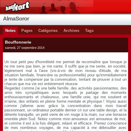
AlmaSoror
Notes
Pages
Catégories
Archives
Tags
Bouffonnerie
samedi, 27 septembre 2014
Un tout petit peu d'honnêteté me permet de reconnaître que lorsque je
ne me sens pas bien, je me vante. Il suffit que je me sente, en société,
légèrement mal à l'aise (vis-à-vis de mon niveau d'étude, de ma
situation familiale, financière ou professionnelle) pour qu'immédiatement
je tente de compenser par la conversation, tentant de prouver à tout un
chacun que ma vie est entièrement réussie.
Regardez comme j'ai une belle famille, des activités passionnantes, des
amis très sympathiques avec lesquels je partage des moments
enthousiasmants et chaleureux, une famille unie, qui me soutient et
m'aime, des enfants en pleine forme mentale et physique ! Voyez aussi
comme j'alterne avec grâce la concentration dans mon travail
passionnant, un ordinateur portable dernier cri sur une table design, et la
détente tranquille, un petit verre de vin rouge à la main, sur une terrasse
orientée plein Sud. Notez comme mon amoureux est amoureux de moi,
et comme il est à la fois élégant, relaxé et efficace. Prenez conscience
de mes nombreux voyages, de ma capacité à me débrouiller avec