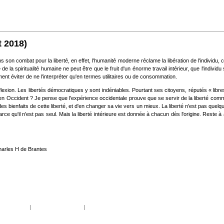
t 2018)
 son combat pour la liberté, en effet, l'humanité moderne réclame la libération de l'individu, c'e
e la spiritualité humaine ne peut être que le fruit d'un énorme travail intérieur, que l'individu
ment éviter de ne l'interpréter qu'en termes utilitaires ou de consommation.
flexion. Les libertés démocratiques y sont indéniables. Pourtant ses citoyens, réputés « libres 
sonne en Occident ? Je pense que l'expérience occidentale prouve que se servir de la liberté c
r des bienfaits de cette liberté, et d'en changer sa vie vers un mieux. La liberté n'est pas quelq
rce qu'il n'est pas seul. Mais la liberté intérieure est donnée à chacun dès l'origine. Reste 
Charles H de Brantes
|
|