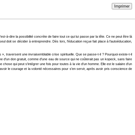
Imprimer
st-à-dire la possibilité concrète de faire tout ce qui lui passe par la tête. Ce ne peut être là
 seul doit se décider à entreprendre. Dès lors, l'éducation reçue fait place à l'autoéducation,
», traversent une invraisemblable crise spirituelle. Que se passe-t-il ? Pourquoi existe-t-il
omme d'un don gratuit, comme d'une eau de source qui ne coûterait pas un kopeck, sans faire
ue chose qui peut s'intégrer une fois pour toutes à la vie d'un homme. Elle est le salaire d'un
à avoir le courage et la volonté nécessaires pour s'en servir, après avoir pris conscience de