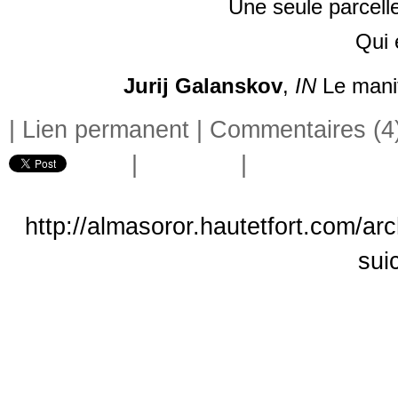
Une seule parcell
Qui 
Jurij Galanskov
,
IN
Le manif
|
Lien permanent
|
Commentaires (4
|
|
http://almasoror.hautetfort.com/ar
sui