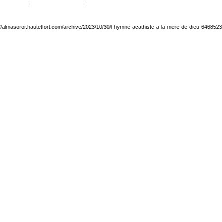
|
|
://almasoror.hautetfort.com/archive/2023/10/30/l-hymne-acathiste-a-la-mere-de-dieu-6468523