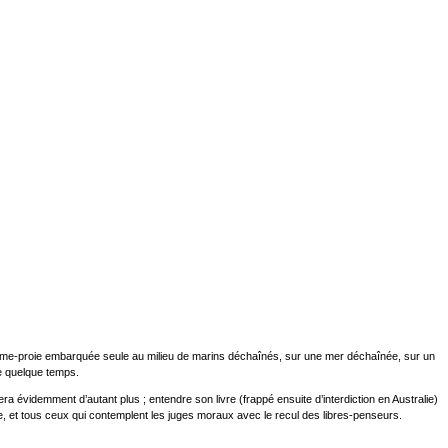
une femme-proie embarquée seule au milieu de marins déchaînés, sur une mer déchaînée, sur un
ce quelque temps.
 évidemment d’autant plus ; entendre son livre (frappé ensuite d’interdiction en Australie)
e, et tous ceux qui contemplent les juges moraux avec le recul des libres-penseurs.