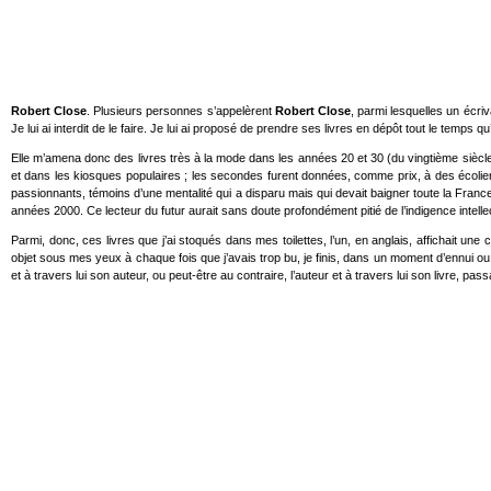
Robert Close
. Plusieurs personnes s’appelèrent
Robert Close
, parmi lesquelles un écri
Je lui ai interdit de le faire. Je lui ai proposé de prendre ses livres en dépôt tout le temps qu’
Elle m’amena donc des livres très à la mode dans les années 20 et 30 (du vingtième siècle
et dans les kiosques populaires ; les secondes furent données, comme prix, à des écoliers 
passionnants, témoins d’une mentalité qui a disparu mais qui devait baigner toute la Franc
années 2000. Ce lecteur du futur aurait sans doute profondément pitié de l’indigence intelle
Parmi, donc, ces livres que j’ai stoqués dans mes toilettes, l’un, en anglais, affichait une
objet sous mes yeux à chaque fois que j’avais trop bu, je finis, dans un moment d’ennui ou d
et à travers lui son auteur, ou peut-être au contraire, l’auteur et à travers lui son livre, pas