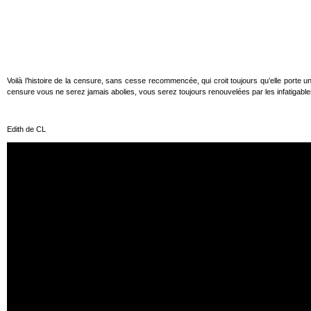
Voilà l’histoire de la censure, sans cesse recommencée, qui croit toujours qu’elle porte un 
censure vous ne serez jamais abolies, vous serez toujours renouvelées par les infatigab
Edith de CL