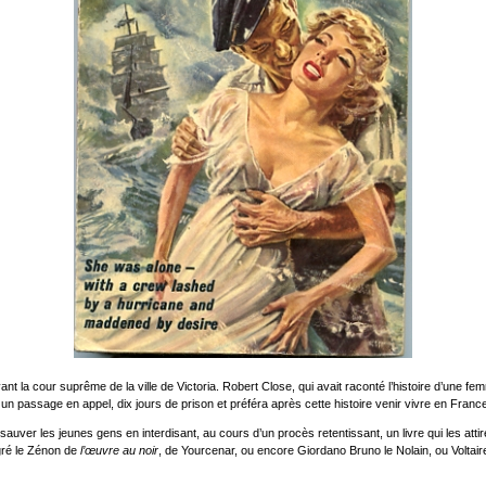
 devant la cour suprême de la ville de Victoria. Robert Close, qui avait raconté l’histoire d’
à un passage en appel, dix jours de prison et préféra après cette histoire venir vivre en Fran
 les jeunes gens en interdisant, au cours d’un procès retentissant, un livre qui les attirera
igré le Zénon de
l’œuvre au noir
, de Yourcenar, ou encore Giordano Bruno le Nolain, ou Voltair