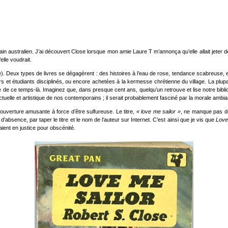
vain australien. J’ai découvert Close lorsque mon amie Laure T m’annonça qu’elle allait jeter 
elle voudrait.
). Deux types de livres se dégagèrent : des histoires à l’eau de rose, tendance scabreuse, e
et étudiants disciplinés, ou encore achetées à la kermesse chrétienne du village. La plupart
e de ce temps-là. Imaginez que, dans presque cent ans, quelqu’un retrouve et lise notre bibli
ctuelle et artistique de nos contemporains ; il serait probablement fasciné par la morale ambia
 couverture amusante à force d’être sulfureuse. Le titre,
« love me sailor »
, ne manque pas de 
’absence, par taper le titre et le nom de l’auteur sur Internet. C’est ainsi que je vis que
Love
saient en justice pour obscénité.