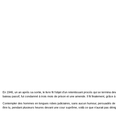
En 1946, un an après sa sortie, le livre fit l’objet d’un retentissant procès qui se termina
bateau passif, fut condamné à trois mois de prison et une amende. Il fit finalement, grâce 
Contempler des hommes en longues robes judiciaires, sans aucun humour, persuadés de sauver
être lu, pendant plusieurs heures devant une cour suprême, voilà ce que n’aurait pas dén