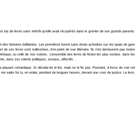
des tas de livres sans intérêt qu’elle avait récupérés dans le grenier de ses grands-parents.
t des histoires édifiantes. Les premières furent sans doute achetées sur les quais de gare
 de ces livres sont nullissimes, d’un point de vue littéraire. Ils n’en demeurent pas moins
othèque, ou celle de nos voisins. L’ensemble des livres de fiction les plus vendus dans les
nte, dans ses relents politiques, sociaux, affectifs…
piquant romantique. Je décidai de le lire, mais ne le fis pas. Pourtant, à force de voir cet
 me sailor
fut lu, en entier, pendant de longues heures, devant une cour de justice. Le livre,