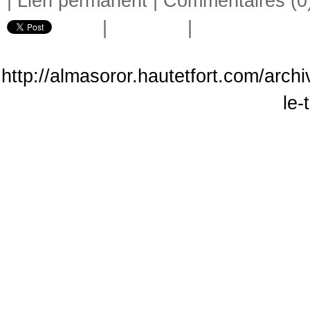
|
Lien permanent
|
Commentaires (0
|
|
http://almasoror.hautetfort.com/archi
le-