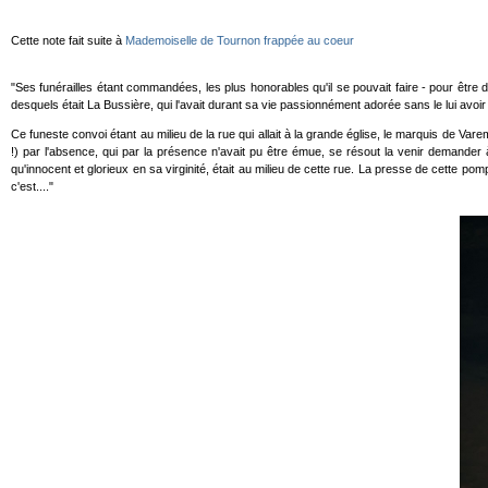
Cette note fait suite à
Mademoiselle de Tournon frappée au coeur
"Ses funérailles étant commandées, les plus honorables qu'il se pouvait faire - pour êtr
desquels était La Bussière, qui l'avait durant sa vie passionnément adorée sans le lui avoir os
Ce funeste convoi étant au milieu de la rue qui allait à la grande église, le marquis de 
!) par l'absence, qui par la présence n'avait pu être émue, se résout la venir demander 
qu'innocent et glorieux en sa virginité, était au milieu de cette rue. La presse de cette p
c'est...."