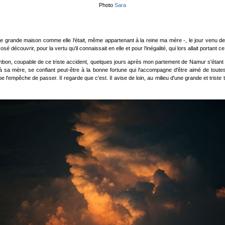
Photo
Sara
e de grande maison comme elle l'était, même appartenant à la reine ma mère -, le jour venu d
é découvrir, pour la vertu qu'il connaissait en elle et pour l'inégalité, qui lors allait portant 
Varembon, coupable de ce triste accident, quelques jours après mon partement de Namur s'étant
à sa mère, se confiant peut-être à la bonne fortune qui l'accompagne d'être aimé de toutes c
ompe l'empêche de passer. Il regarde que c'est. Il avise de loin, au milieu d'une grande et tri