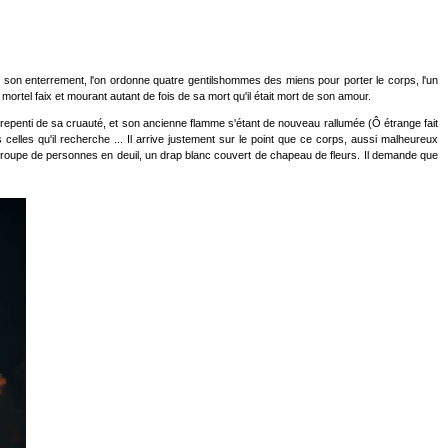
e son enterrement, l'on ordonne quatre gentilshommes des miens pour porter le corps, l'un
ce mortel faix et mourant autant de fois de sa mort qu'il était mort de son amour.
 repenti de sa cruauté, et son ancienne flamme s'étant de nouveau rallumée (Ô étrange fait
elles qu'il recherche ... Il arrive justement sur le point que ce corps, aussi malheureux
ste troupe de personnes en deuil, un drap blanc couvert de chapeau de fleurs. Il demande que